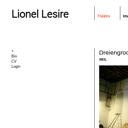
Lionel Lesire
Théâtre
Im
+
Dreiengro
Bio
WEIL
CV
Login