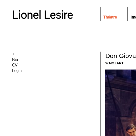
Lionel Lesire
Théâtre
Im
+
Don Giova
Bio
W.MOZART
CV
Login